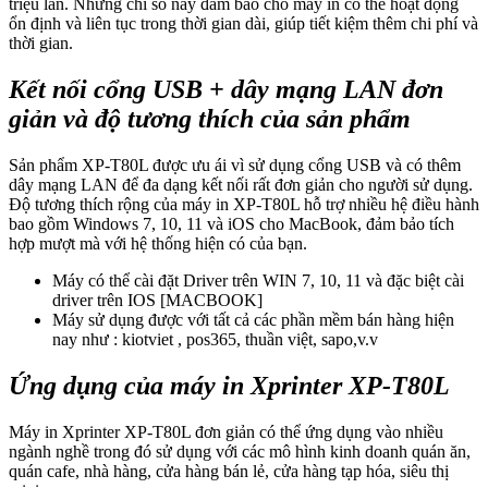
triệu lần. Những chỉ số này đảm bảo cho máy in có thể hoạt động
ổn định và liên tục trong thời gian dài, giúp tiết kiệm thêm chi phí và
thời gian.
Kết nối cổng USB + dây mạng LAN đơn
giản và độ tương thích của sản phẩm
Sản phẩm XP-T80L được ưu ái vì sử dụng cổng USB và có thêm
dây mạng LAN để đa dạng kết nối rất đơn giản cho người sử dụng.
Độ tương thích rộng của máy in XP-T80L hỗ trợ nhiều hệ điều hành
bao gồm Windows 7, 10, 11 và iOS cho MacBook, đảm bảo tích
hợp mượt mà với hệ thống hiện có của bạn.
Máy có thể cài đặt Driver trên WIN 7, 10, 11 và đặc biệt cài
driver trên IOS [MACBOOK]
Máy sử dụng được với tất cả các phần mềm bán hàng hiện
nay như : kiotviet , pos365, thuần việt, sapo,v.v
Ứng dụng của máy in Xprinter XP-T80L
Máy in Xprinter XP-T80L đơn giản có thể ứng dụng vào nhiều
ngành nghề trong đó sử dụng với các mô hình kinh doanh quán ăn,
quán cafe, nhà hàng, cửa hàng bán lẻ, cửa hàng tạp hóa, siêu thị