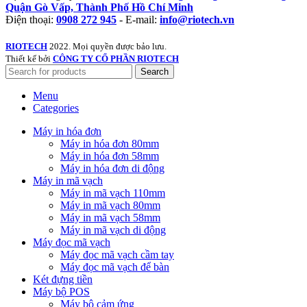
Quận Gò Vấp, Thành Phố Hồ Chí Minh
Điện thoại:
0908 272 945
- E-mail:
info@riotech.vn
RIOTECH
2022. Mọi quyền được bảo lưu.
Thiết kế bởi
CÔNG TY CỔ PHẦN RIOTECH
Search
Menu
Categories
Máy in hóa đơn
Máy in hóa đơn 80mm
Máy in hóa đơn 58mm
Máy in hóa đơn di động
Máy in mã vạch
Máy in mã vạch 110mm
Máy in mã vạch 80mm
Máy in mã vạch 58mm
Máy in mã vạch di động
Máy đọc mã vạch
Máy đọc mã vạch cầm tay
Máy đọc mã vạch để bàn
Két đựng tiền
Máy bộ POS
Máy bộ cảm ứng