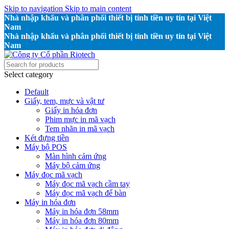
Skip to navigation
Skip to main content
Nhà nhập khẩu và phân phối thiết bị tính tiền uy tín tại Việt
Nam
Nhà nhập khẩu và phân phối thiết bị tính tiền uy tín tại Việt
Nam
Select category
Default
Giấy, tem, mực và vật tư
Giấy in hóa đơn
Phim mực in mã vạch
Tem nhãn in mã vạch
Két đựng tiền
Máy bộ POS
Màn hình cảm ứng
Máy bộ cảm ứng
Máy đọc mã vạch
Máy đọc mã vạch cầm tay
Máy đọc mã vạch để bàn
Máy in hóa đơn
Máy in hóa đơn 58mm
Máy in hóa đơn 80mm