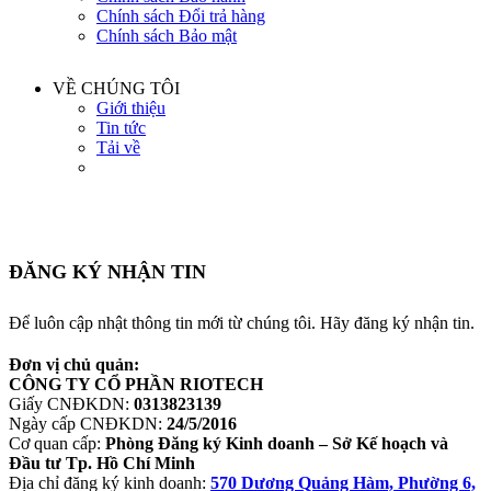
Chính sách Đổi trả hàng
Chính sách Bảo mật
VỀ CHÚNG TÔI
Giới thiệu
Tin tức
Tải về
ĐĂNG KÝ NHẬN TIN
Để luôn cập nhật thông tin mới từ chúng tôi. Hãy đăng ký nhận tin.
Đơn vị chủ quản:
CÔNG TY CỔ PHẦN RIOTECH
Giấy CNĐKDN:
0313823139
Ngày cấp CNĐKDN:
24/5/2016
Cơ quan cấp:
Phòng Đăng ký Kinh doanh – Sở Kế hoạch và
Đầu tư Tp. Hồ Chí Minh
Địa chỉ đăng ký kinh doanh:
570 Dương Quảng Hàm, Phường 6,