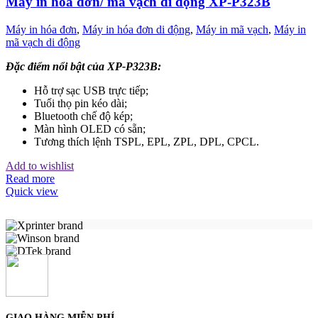
Máy in hóa đơn/ mã vạch di động XP-P323B
Máy in hóa đơn
,
Máy in hóa đơn di động
,
Máy in mã vạch
,
Máy in
mã vạch di động
Đặc điểm nổi bật của XP-P323B:
Hỗ trợ sạc USB trực tiếp;
Tuổi thọ pin kéo dài;
Bluetooth chế độ kép;
Màn hình OLED có sẵn;
Tương thích lệnh TSPL, EPL, ZPL, DPL, CPCL.
Add to wishlist
Read more
Quick view
GIAO HÀNG MIỄN PHÍ