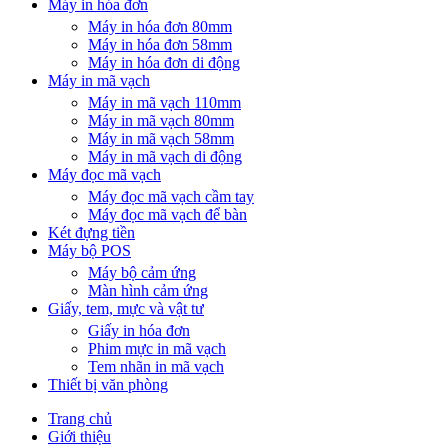
Máy in hóa đơn
Máy in hóa đơn 80mm
Máy in hóa đơn 58mm
Máy in hóa đơn di động
Máy in mã vạch
Máy in mã vạch 110mm
Máy in mã vạch 80mm
Máy in mã vạch 58mm
Máy in mã vạch di động
Máy đọc mã vạch
Máy đọc mã vạch cầm tay
Máy đọc mã vạch để bàn
Két đựng tiền
Máy bộ POS
Máy bộ cảm ứng
Màn hình cảm ứng
Giấy, tem, mực và vật tư
Giấy in hóa đơn
Phim mực in mã vạch
Tem nhãn in mã vạch
Thiết bị văn phòng
Trang chủ
Giới thiệu