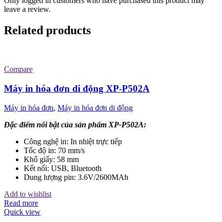
Only logged in customers who have purchased this product may
leave a review.
Related products
Compare
Máy in hóa đơn di động XP-P502A
Máy in hóa đơn
,
Máy in hóa đơn di động
Đặc điểm nổi bật của sản phẩm XP-P502A:
Công nghệ in: In nhiệt trực tiếp
Tốc độ in: 70 mm/s
Khổ giấy: 58 mm
Kết nối: USB, Bluetooth
Dung lượng pin: 3.6V/2600MAh
Add to wishlist
Read more
Quick view