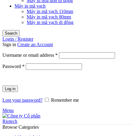
Máy in hóa đơn di động
Máy in mã vạch
Máy in mã vạch 110mm
Máy in mã vạch 80mm
Máy in mã vạch di động
Search
Login / Register
Sign in
Create an Account
Required
Username or email address
*
Required
Password
*
Log in
Lost your password?
Remember me
Menu
Browse Categories