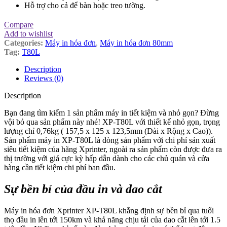
Hỗ trợ cho cả để bàn hoặc treo tường.
Compare
Add to wishlist
Categories:
Máy in hóa đơn
,
Máy in hóa đơn 80mm
Tag:
T80L
Description
Reviews (0)
Description
Bạn đang tìm kiếm 1 sản phẩm máy in tiết kiệm và nhỏ gọn? Đừng
vội bỏ qua sản phẩm này nhé! XP-T80L với thiết kế nhỏ gọn, trọng
lượng chỉ 0,76kg ( 157,5 x 125 x 123,5mm (Dài x Rộng x Cao)).
Sản phẩm máy in XP-T80L là dòng sản phẩm với chi phí sản xuất
siêu tiết kiệm của hãng Xprinter, ngoài ra sản phẩm còn được đưa ra
thị trường với giá cực kỳ hấp dẫn dành cho các chủ quán và cửa
hàng cần tiết kiệm chi phí ban đầu.
Sự bền bỉ của đầu in và
dao
cắt
Máy in hóa đơn Xprinter XP-T80L khẳng định sự bền bỉ qua tuổi
thọ đầu in lên tới 150km và khả năng chịu tải của dao cắt lên tới 1.5