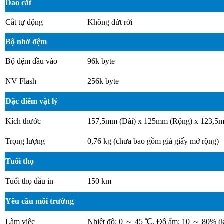
Dao cắt
Cắt tự động
Không đứt rời
Bộ nhớ đệm
Bộ đệm đầu vào
96k byte
NV Flash
256k byte
Đặc điểm vật lý
Kích thước
157,5mm (Dài) x 125mm (Rộng) x 123,5
Trọng lượng
0,76 kg (chưa bao gồm giá giấy mở rộng)
Tuổi thọ
Tuổi thọ đầu in
150 km
Yêu cầu môi trường
Làm việc
Nhiệt độ: 0 ～ 45 ℃, Độ ẩm: 10 ～ 80% (k