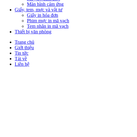
Màn hình cảm ứng
Giấy, tem, mực và vật tư
Giấy in hóa đơn
Phim mực in mã vạch
Tem nhãn in mã vạch
Thiết bị văn phòng
Trang chủ
Giới thiệu
Tin tức
Tải về
Liên hệ