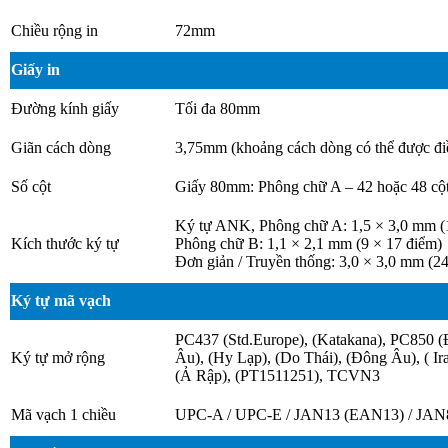
Chiều rộng in
72mm
Giấy in
Đường kính giấy
Tối đa 80mm
Giãn cách dòng
3,75mm (khoảng cách dòng có thể được đi
Số cột
Giấy 80mm: Phông chữ A – 42 hoặc 48 cột 
Ký tự ANK, Phông chữ A: 1,5 × 3,0 mm (
Kích thước ký tự
Phông chữ B: 1,1 × 2,1 mm (9 × 17 điểm)
Đơn giản / Truyền thống: 3,0 × 3,0 mm (2
Ký tự mã vạch
PC437 (Std.Europe), (Katakana), PC850 
Ký tự mở rộng
Âu), (Hy Lạp), (Do Thái), (Đông Âu), ( Ira
(Ả Rập), (PT1511251), TCVN3
Mã vạch 1 chiều
UPC-A / UPC-E / JAN13 (EAN13) / JA