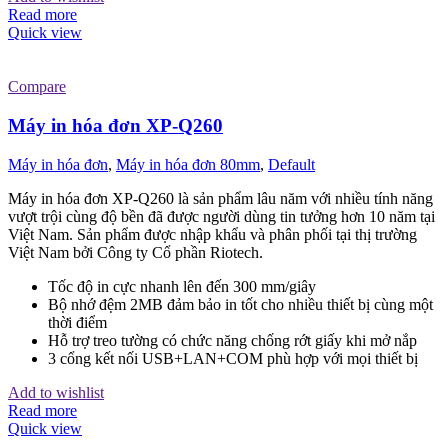
Read more
Quick view
Compare
Máy in hóa đơn XP-Q260
Máy in hóa đơn
,
Máy in hóa đơn 80mm
,
Default
Máy in hóa đơn XP-Q260 là sản phẩm lâu năm với nhiều tính năng
vượt trội cùng độ bền đã được người dùng tin tưởng hơn 10 năm tại
Việt Nam. Sản phẩm được nhập khẩu và phân phối tại thị trường
Việt Nam bởi Công ty Cổ phần Riotech.
Tốc độ in cực nhanh lên đến 300 mm/giây
Bộ nhớ đệm 2MB đảm bảo in tốt cho nhiều thiết bị cùng một
thời điểm
Hỗ trợ treo tường có chức năng chống rớt giấy khi mở nắp
3 cổng kết nối USB+LAN+COM phù hợp với mọi thiết bị
Add to wishlist
Read more
Quick view